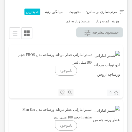
ورسوس و منبع الهام دیرین جیانی ورساچه و الهام‌بخش رایحه‌ی بلوند (1995)،
تصدی مدیریت نوآوری را به دست گرفت. برادر بزرگ‌تر، سانتو ورساچه، رئیس و
مرتب‌سازی براساس:
محبوبیت
میانگین رتبه
جدیدترین
مدیرعامل شرکت است. نیس الگرا ورساچه صاحب 50 درصد از شرکت است.
هزینه: کم به زیاد
هزینه: زیاد به کم
جستجوی پیشرفته
تستر اماراتی عطر مردانه ورساچه مدل EROS حجم
100میلی لیتر
0
تستر اماراتی عطر مردانه ورساچه مدل Man Eau
Fraiche حجم 100 ميلی ليتر