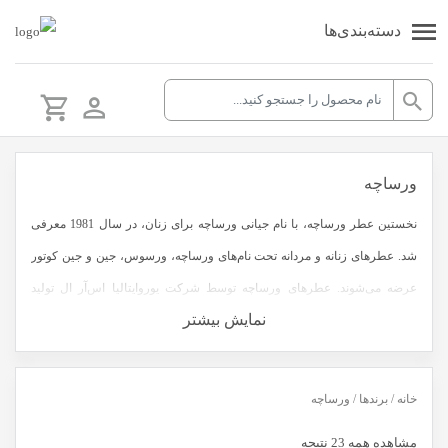
دسته‌بندی‌ها
ورساچه
نخستین عطر ورساچه، با نام جیانی ورساچه برای زنان، در سال 1981 معرفی
شد. عطرهای زنانه و مردانه تحت نام‌های ورساچه، ورسوس، جین و جین کوتور
عرضه می‌شوند. عطرهای ورساچه توسط شرکت یوروایتالیا اس‌آر ال تولید
نمایش بیشتر
می‌شوند.
جیانی ورساچه در سال 1997 قربانی یک قاتل زنجیره‌ای امریکایی شد اما شرکت
همچنان عطرها و خدمات مد خود را تحت مدیریت خانواده‌ی وی عرضه می‌کند.
خانه
/ برندها / ورساچه
دناتلا ورساچه خواهر جیانی، معاون سابق رئیس شرکت و پیشگام بخش
مشاهده همه 23 نتیجه