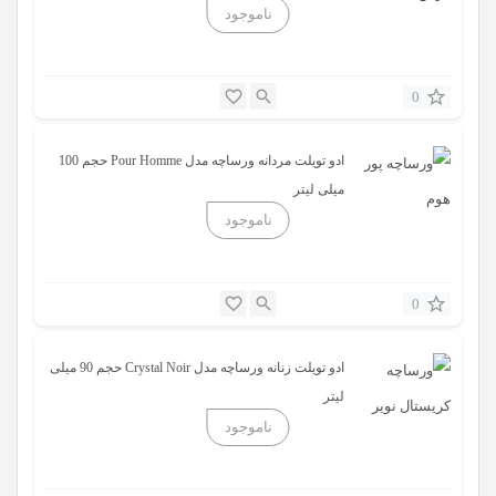
0
ادو تویلت مردانه ورساچه مدل Pour Homme حجم 100
میلی لیتر
0
ادو تویلت زنانه ورساچه مدل Crystal Noir حجم 90 میلی
لیتر