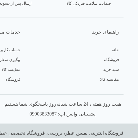
ضمانت سلامت فیزیکی کالا
ارسال پس از تسوی
جنیفر لوپز
جوپ
جیونچی
راهنمای خرید
خدمات مش
چوپارد
د مرچنت اف ونیز
خانه
حساب کاربر
دانهیل
فروشگاه
پیگیری سفا
دنی وان
سبد خرید
مقایسه کالا
دوسه
مقایسه کالا
فروشگاه
دولچه گابانا (D&G)
دیپ رومانس
دیزل
هفت روز هفته ، 24 ساعت شبانه‌روز پاسخگوی شما هستیم.
دیور
پشتیبانی واتس اپ: 09903833087
رالف لورن (POLO)
رولوشن
فروشگاه اینترنتی نفیس عطر، بررسی، فروشگاه تخصصی عطر 