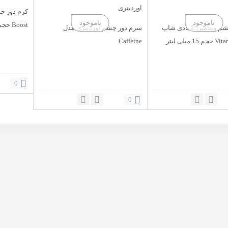
Boost حجم 15 میلی لیتر
کرم دور چشم ویتامین E بادی شاپ
سرم دور چشم اوردینری مدل
Caffeine
0
0