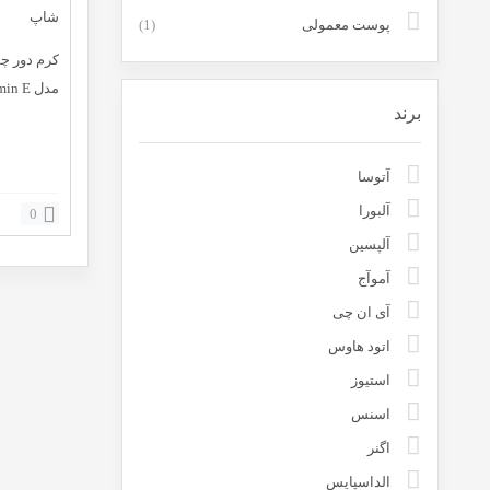
پوست معمولی
(1)
مدل Vitamin E حجم 15 میلی لیتر
برند
آتوسا
آلبورا
0
آلپسین
آموآج
آی ان چی
اتود هاوس
استیوز
اسنس
اگنر
الداسپایس