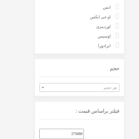
انس
او جی ایکس
اوردینری
اوسیس
ایزادورا
ایمدین
ایو سن لورن (YSL)
حجم
باباریا
بادی شاپ
هر حجم
باربری
بایودرما
فیلتر براساس قیمت :
بل
بورژوآ
بوگاتی