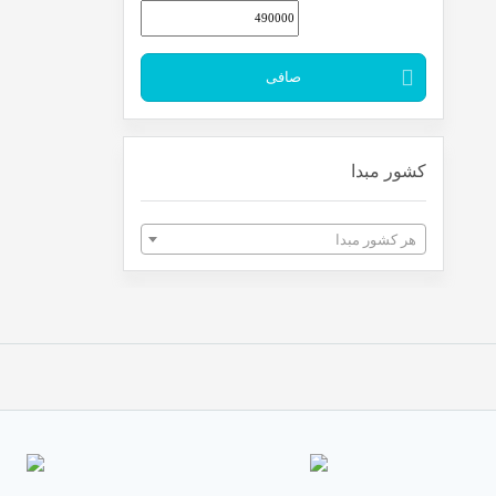
بولگاری
بون هیر
صافی
بی یو
بیورلی
بیول
کشور مبدا
پارفومز د مارلی
پاکو رابان
هر کشور مبدا
پتال فرش
پرادا
پرمون
پنتن
تافت
تام فورد
ترزمه
جگوار