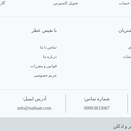
ه حساب
تحویل اکسپرس
گارا
تریان
با نفیس عطر
ی
تماس با ما
رشات
درباره ما
قوانین و مقررات
حریم خصوصی
شماره تماس:
آدرس ایمیل:
info@nafisatr.com
09903833087
و ادکلن